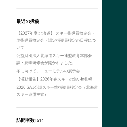
最近の投稿
【2027年度 北海道】 スキー指導員検定会・
準指導員検定会・認定指導員検定の日程につ
いて
公益財団法人北海道スキー連盟教育本部会
議・夏季研修会が開かれました。
冬に向けて、ニューモデルの展示会
【活動報告】2026年春スキーの集いin札幌
2026 SAJ公認スキー準指導員検定会（北海道
スキー連盟主管）
訪問者数
1514