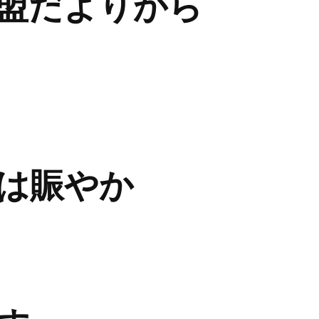
盟だよりから
は賑やか