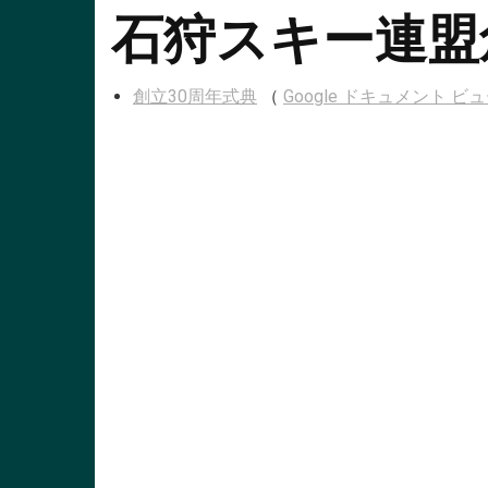
石狩スキー連盟
創立30周年式典
（
Google ドキュメント 