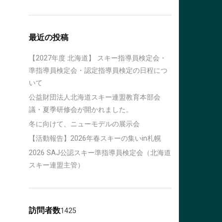
最近の投稿
【2027年度 北海道】 スキー指導員検定会・
準指導員検定会・認定指導員検定の日程につ
いて
公益財団法人北海道スキー連盟教育本部会
議・夏季研修会が開かれました。
冬に向けて、ニューモデルの展示会
【活動報告】2026年春スキーの集いin札幌
2026 SAJ公認スキー準指導員検定会（北海道
スキー連盟主管）
訪問者数
1425