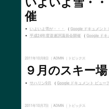
いよいよ雪・・
催
いよいよ雪が・・・
（
Google ドキュメ
平成24年度道連評議員会開催
（
Google
2011年10月8日
ADMIN
トピックス
９月のスキー場
サハリン9月
（
Google ドキュメント ビ
2011年10月7日
ADMIN
トピックス