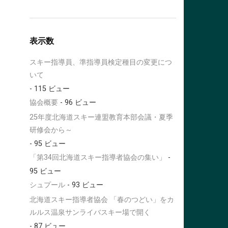
表示数
スキー指導員、準指導員検定種目の変更につ
いて
- 115 ビュー
協会概要
- 96 ビュー
25年度北海道スキー連盟教育本部会議・夏季
研修会から～
- 95 ビュー
「第34回北海道スキー指導者協会の集い」
-
95 ビュー
シュプール
- 93 ビュー
北海道スキー指導者協会 「春のつどい」をカ
ルルス温泉サンライバスキー場で開く
- 87 ビュー