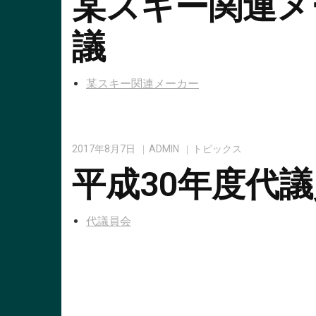
某スキー関連メ
議
某スキー関連メーカー
2017年8月7日
ADMIN
トピックス
平成30年度代
代議員会