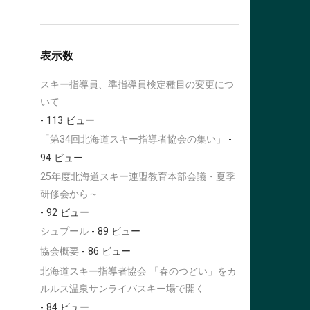
表示数
スキー指導員、準指導員検定種目の変更につ
いて
- 113 ビュー
「第34回北海道スキー指導者協会の集い」
-
94 ビュー
25年度北海道スキー連盟教育本部会議・夏季
研修会から～
- 92 ビュー
シュプール
- 89 ビュー
協会概要
- 86 ビュー
北海道スキー指導者協会 「春のつどい」をカ
ルルス温泉サンライバスキー場で開く
- 84 ビュー