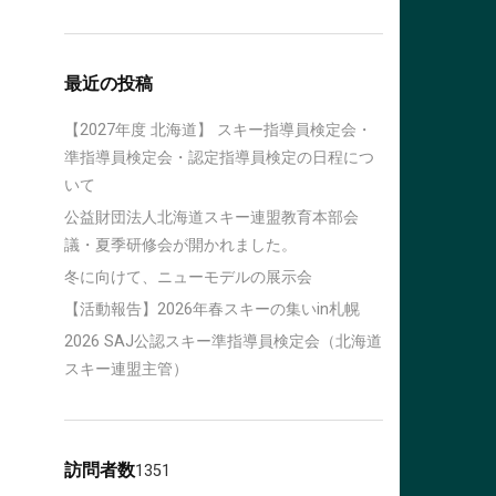
最近の投稿
【2027年度 北海道】 スキー指導員検定会・
準指導員検定会・認定指導員検定の日程につ
いて
公益財団法人北海道スキー連盟教育本部会
議・夏季研修会が開かれました。
冬に向けて、ニューモデルの展示会
【活動報告】2026年春スキーの集いin札幌
2026 SAJ公認スキー準指導員検定会（北海道
スキー連盟主管）
訪問者数
1351